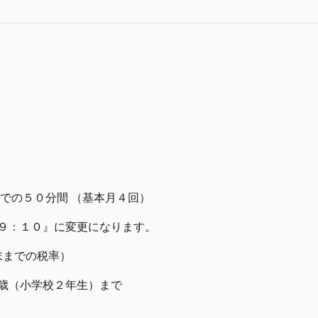
までの５０分間 （基本月４回）
１９：１０』に変更になります。
末までの税率）
歳（小学校２年生）まで