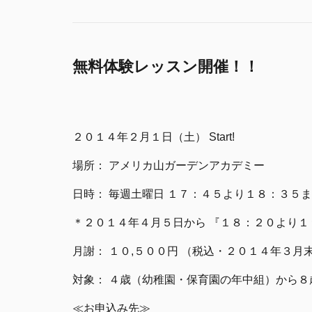
無料体験レッスン開催！！
２０１４年２月１日（土） Start!
場所： アメリカ山ガーデンアカデミー
日時： 毎週土曜日 １７：４５より１８：３５
＊２０１４年４月５日から 『１８：２０より
月謝： １０,５００円 （税込・２０１４年３月
対象： ４歳（幼稚園・保育園の年中組）から８
≪お申込み先≫