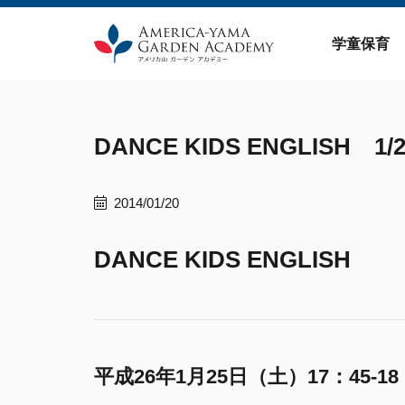
Skip
to
学童保育
content
DANCE KIDS ENGLIS
2014/01/20
DANCE KIDS ENGLISH
平成26年1月25日（土）17：45-18