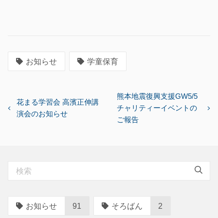
お知らせ
学童保育
投
熊本地震復興支援GW5/5
花まる学習会 高濱正伸講
チャリティーイベントの
稿
演会のお知らせ
ご報告
ナ
ビ
ゲ
ー
シ
ョ
お知らせ
91
そろばん
2
ン