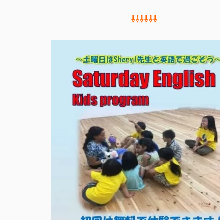
⇩
⇩⇩⇩⇩⇩