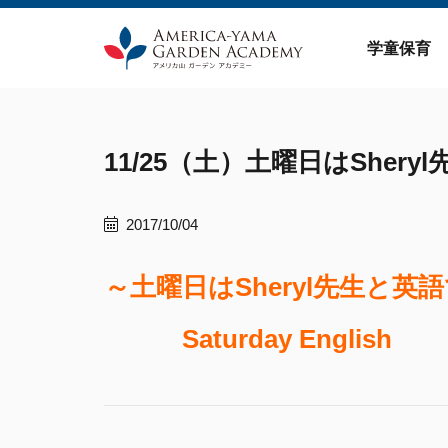
Skip
to
学童保育
content
11/25（土）土曜日はSheryl
2017/10/04
～土曜日はSheryl先生と英
Saturday English