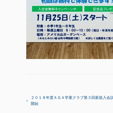
投
２０１８年度ＡＧＡ学童クラブ第３回新規入会
開始
稿