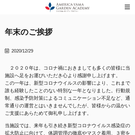
Skip
to
content
年末のご挨拶
2020/12/29
２０２０年は、コロナ禍におきましても多くの皆様に当
施設へ足をお運びいただき心より感謝申し上げます。
この一年は、新型コロナウイルスの影響により、これまで
誰も経験したことのない特別な一年となりました。行動規
制、感染予防対策によるコミュニケーション不足など、通
常通りの運営とはいきませんでしたが、皆様からの温かい
ご支援にあらためて御礼申し上げます。
当施設では、来年も引き続き新型コロナウイルス感染症の
拡大防止に向けて、体調管理の徹底やマスク着用、３密を