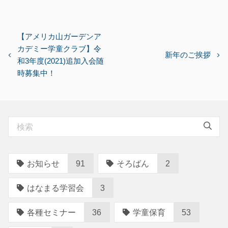
投
【アメリカ山ガーデンア
カデミー学童クラブ】令
稿
新年のご挨拶
和3年度(2021)追加入会随
ナ
時募集中！
ビ
ゲ
ー
シ
ョ
ン
お知らせ
91
そろばん
2
はなまる学習会
3
各種セミナー
36
学童保育
53