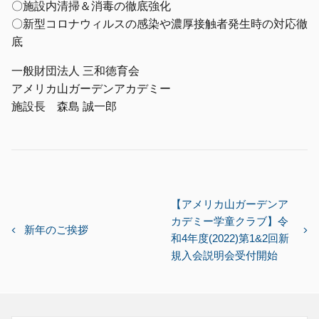
〇施設内清掃＆消毒の徹底強化
〇新型コロナウィルスの感染や濃厚接触者発生時の対応徹
底
一般財団法人 三和徳育会
アメリカ山ガーデンアカデミー
施設長 森島 誠一郎
投
【アメリカ山ガーデンア
カデミー学童クラブ】令
稿
新年のご挨拶
和4年度(2022)第1&2回新
ナ
規入会説明会受付開始
ビ
ゲ
ー