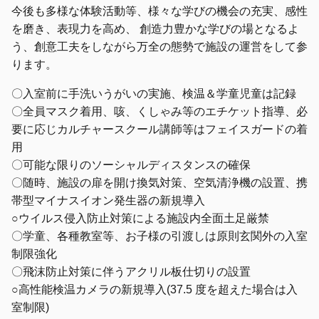
今後も多様な体験活動等、様々な学びの機会の充実、感性
を磨き、表現力を高め、 創造力豊かな学びの場となるよ
う、創意工夫をしながら万全の態勢で施設の運営をして参
ります。
〇入室前に手洗いうがいの実施、検温＆学童児童は記録
〇全員マスク着用、咳、くしゃみ等のエチケット指導、必
要に応じカルチャースクール講師等はフェイスガードの着
用
〇可能な限りのソーシャルディスタンスの確保
〇随時、施設の扉を開け換気対策、空気清浄機の設置、携
帯型マイナスイオン発生器の新規導入
○ウイルス侵入防止対策による施設内全面土足厳禁
〇学童、各種教室等、お子様の引渡しは原則玄関外の入室
制限強化
〇飛沫防止対策に伴うアクリル板仕切りの設置
○高性能検温カメラの新規導入(37.5 度を超えた場合は入
室制限)