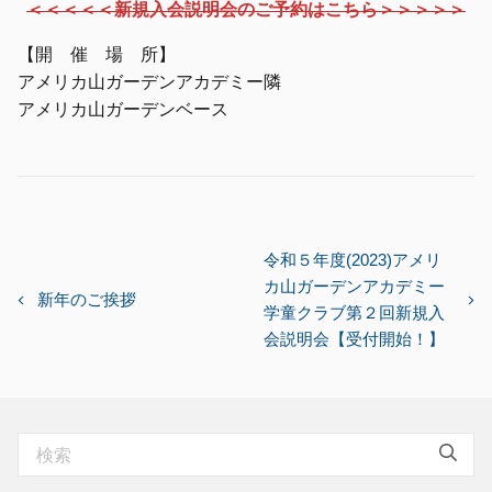
＜＜＜＜＜
新規入会説明会のご予約はこちら
＞＞＞＞＞
【開 催 場 所】
アメリカ山ガーデンアカデミー隣
アメリカ山ガーデンベース
投
令和５年度(2023)アメリ
カ山ガーデンアカデミー
稿
新年のご挨拶
学童クラブ第２回新規入
ナ
会説明会【受付開始！】
ビ
ゲ
ー
シ