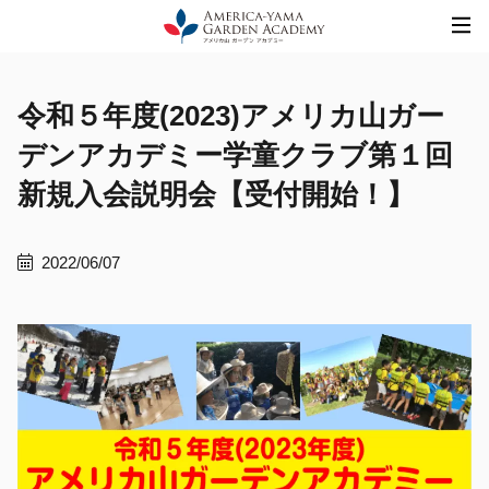
Skip
to
content
令和５年度(2023)アメリカ山ガー
デンアカデミー学童クラブ第１回
新規入会説明会【受付開始！】
2022/06/07