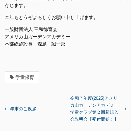
存じます。
本年もどうぞよろしくお願い申し上げます。
一般財団法人 三和徳育会
アメリカ山ガーデンアカデミー
本部総施設長 森島 誠一郎
学童保育
投
令和７年度(2025)アメリ
カ山ガーデンアカデミー
稿
年末のご挨拶
学童クラブ第２回新規入
ナ
会説明会【受付開始！】
ビ