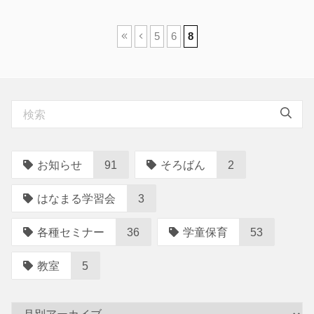
ペ
5
6
8
ー
ジ
ナ
ビ
ゲ
ー
お知らせ
91
そろばん
2
シ
ョ
はなまる学習会
3
ン
各種セミナー
36
学童保育
53
教室
5